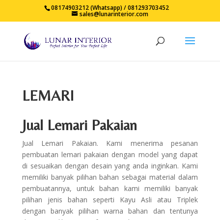
08174903212 (Whatsapp) / 081293703452
sales@lunarinterior.com
LEMARI
Jual Lemari Pakaian
Jual Lemari Pakaian. Kami menerima pesanan
pembuatan lemari pakaian dengan model yang dapat
di sesuaikan dengan desain yang anda inginkan. Kami
memiliki banyak pilihan bahan sebagai material dalam
pembuatannya, untuk bahan kami memiliki banyak
pilihan jenis bahan seperti Kayu Asli atau Triplek
dengan banyak pilihan warna bahan dan tentunya